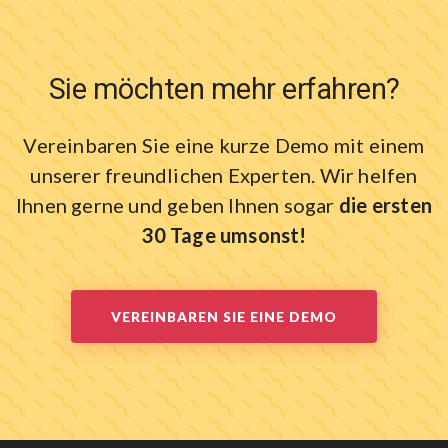
Sie möchten mehr erfahren?
Vereinbaren Sie eine kurze Demo mit einem
unserer freundlichen Experten.
Wir helfen
Ihnen gerne und geben Ihnen sogar
die ersten
30 Tage umsonst!
VEREINBAREN SIE EINE DEMO