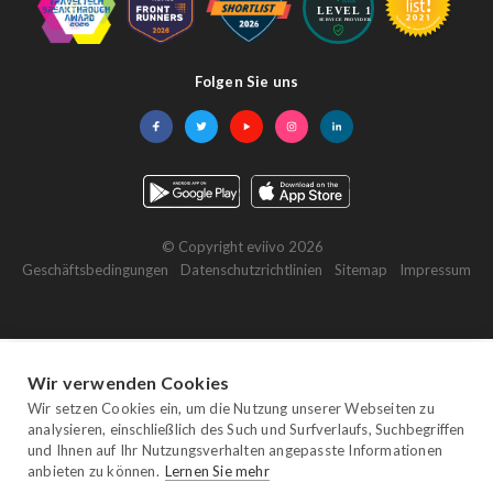
Folgen Sie uns
Facebook
Twitter
YouTube
Instagram
LinkedIn
© Copyright eviivo 2026
Geschäftsbedingungen
Datenschutzrichtlinien
Sitemap
Impressum
Wir verwenden Cookies
Wir setzen Cookies ein, um die Nutzung unserer Webseiten zu
analysieren, einschließlich des Such und Surfverlaufs, Suchbegriffen
und Ihnen auf Ihr Nutzungsverhalten angepasste Informationen
anbieten zu können.
Lernen Sie mehr