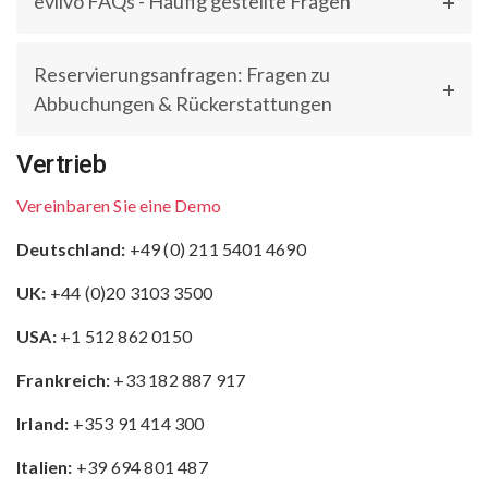
eviivo FAQs - Häufig gestellte Fragen
Reservierungsanfragen: Fragen zu
Abbuchungen & Rückerstattungen
Vertrieb
Vereinbaren Sie eine Demo
Deutschland:
+49 (0) 211 5401 4690
UK:
+44 (0)20 3103 3500
USA:
+1 512 862 0150
Frankreich:
+33 182 887 917
Irland:
+353 91 414 300
Italien:
+39 694 801 487