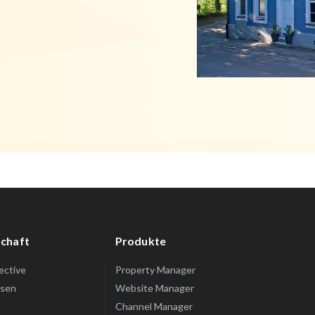
chaft
Produkte
lective
Property Manager
ssen
Website Manager
Channel Manager