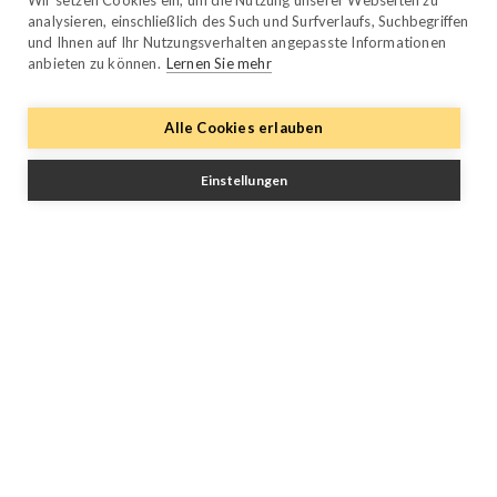
Wir setzen Cookies ein, um die Nutzung unserer Webseiten zu
analysieren, einschließlich des Such und Surfverlaufs, Suchbegriffen
und Ihnen auf Ihr Nutzungsverhalten angepasste Informationen
Trustpilot
anbieten zu können.
Lernen Sie mehr
Alle Cookies erlauben
Einstellungen
Folgen Sie uns
Facebook
Twitter
YouTube
Instagram
LinkedIn