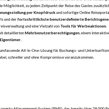
ie Möglichkeit, zu jedem Zeitpunkt der Reise des Gastes zusätzli
nungsstellung per Knopfdruck
und sofortige Online Reisepor
PIs und der
fortschrittlichste benutzerdefinierte Berichtsgen
Preisverwaltung und eine Vielzahl von
Tools für Werbeaktionen
.
t detaillierten
Mehrbenutzerberechtigungen
, einem interakti
 Eigentümer
.
ne umfassende All-in-One-Lösung für Buchungs- und Unterkunfts
abei, schneller und ohne Kompromisse voranzukommen.
s Property-Management-System (PMS), das bereits über 28.000 