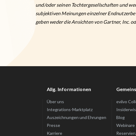
und/oder seinen Tochtergesellschaften und wer
subjektiven Meinungen einzelner Endnutzerbe
geben weder die Ansichten von Gartner, Inc. od
Allg. Informationen
Gemeins
Über uns
eviivo Col
Integrations-Marktplatz
Insiderwi
Auszeichnungen und Ehrungen
Blog
Presse
Webinare
Karriere
Reservier