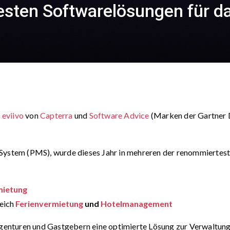
 besten Softwarelösungen für 
s
eviivo
von
Capterra
und
Software Advice
(Marken der Gartner 
ystem (PMS), wurde dieses Jahr in mehreren der renommiertest
mietung
reich
Ferienvermietung
und
Hotelmanagement
agenturen und Gastgebern eine optimierte Lösung zur Verwaltung