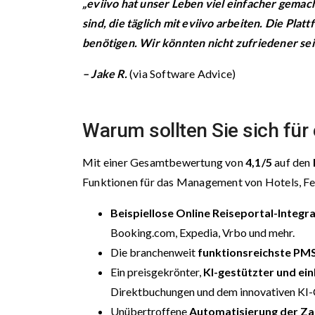
„eviivo hat unser Leben viel einfacher gema
sind, die täglich mit eviivo arbeiten. Die Plat
benötigen. Wir könnten nicht zufriedener sei
– Jake R.
(via Software Advice)
Warum sollten Sie sich für
Mit einer Gesamtbewertung von
4,1/5
auf den
Funktionen für das Management von Hotels, Fe
Beispiellose Online Reiseportal-Integr
Booking.com, Expedia, Vrbo und mehr.
Die branchenweit
funktionsreichste P
Ein preisgekrönter,
KI-gestützter und ein
Direktbuchungen und dem innovativen KI-Co
Unübertroffene
Automatisierung der Z