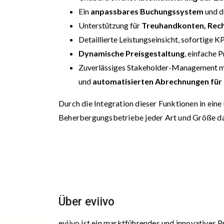
Ein
anpassbares Buchungssystem
und d
Unterstützung für
Treuhandkonten, Rech
Detaillierte Leistungseinsicht, sofortige K
Dynamische Preisgestaltung
, einfache 
Zuverlässiges Stakeholder-Management mi
und
automatisierten Abrechnungen für
Durch die Integration dieser Funktionen in ei
Beherbergungsbetriebe jeder Art und Größe d
Über eviivo
eviivo ist ein marktführendes und innovative