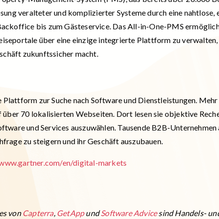
ung veralteter und komplizierter Systeme durch eine nahtlose, e
ackoffice bis zum Gästeservice. Das All-in-One-PMS ermöglich
eportale über eine einzige integrierte Plattform zu verwalten,
eschäft zukunftssicher macht.
te Plattform zur Suche nach Software und Dienstleistungen. Meh
 über 70 lokalisierten Webseiten. Dort lesen sie objektive Rec
e Software und Services auszuwählen. Tausende B2B-Unternehmen 
frage zu steigern und ihr Geschäft auszubauen.
/www.gartner.com/en/digital-markets
es von
Capterra
,
GetApp
und
Software Advice
sind Handels- und