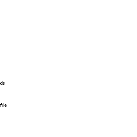
Ads
file