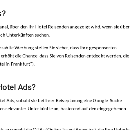
s?
al, über den Ihr Hotel Reisenden angezeigt wird, wenn sie über
ch Unterkünften suchen.
zahlte Werbung stellen Sie sicher, dass Ihre gesponserten
erhöht die Chance, dass Sie von Reisenden entdeckt werden, die
el in Frankfurt“).
Hotel Ads?
el Ads, sobald sie bei ihrer Reiseplanung eine Google-Suche
en relevanter Unterkünfte an, basierend auf den eingegebenen
ntrag sowohl die OTAs (Online Travel Agencies), die Ihre Unterk