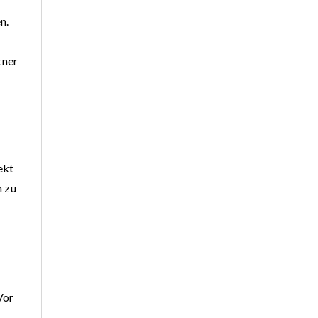
n.
tner
ekt
n zu
Vor