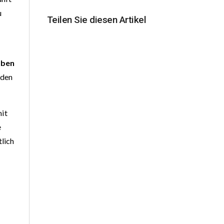
u
Teilen Sie diesen Artikel
oben
rden
mit
e
tlich