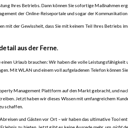
stung Ihres Betriebs. Dann können Sie sofortige Maßnahmen erg
anagement der Online-Reiseportale und sogar der Kommunikation
n mit der Gewissheit, dass Sie mit keinem Teil Ihres Betriebs im
etail aus der Ferne.
 einen Urlaub brauchen: Wir haben die volle Leistungsfähigkeit
agen. Mit WLAN und einem voll aufgeladenen Telefon können Sie a
operty Management Plattform auf den Markt gebracht, und nach 
etreiben. Jetzt haben wir dieses Wissen mit umfangreichem Kun
u schaffen.
breisen und Gästen vor Ort – wir haben das ultimative Tool ent
Erlebnis zu bieten. Jetzt gibt es keine Ausrede mehr, um
nicht
de