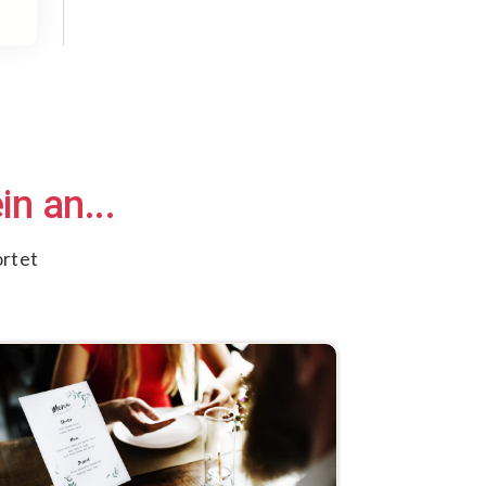
n an...
ortet