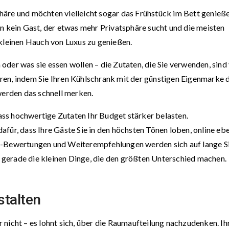
äre und möchten vielleicht sogar das Frühstück im Bett genieße
en kein Gast, der etwas mehr Privatsphäre sucht und die meisten
 kleinen Hauch von Luxus zu genießen.
der was sie essen wollen – die Zutaten, die Sie verwenden, sind
ren, indem Sie Ihren Kühlschrank mit der günstigen Eigenmarke 
werden das schnell merken.
 dass hochwertige Zutaten Ihr Budget stärker belasten.
für, dass Ihre Gäste Sie in den höchsten Tönen loben, online eb
r-Bewertungen und Weiterempfehlungen werden sich auf lange S
es gerade die kleinen Dinge, die den größten Unterschied machen.
stalten
nicht – es lohnt sich, über die Raumaufteilung nachzudenken. Ih