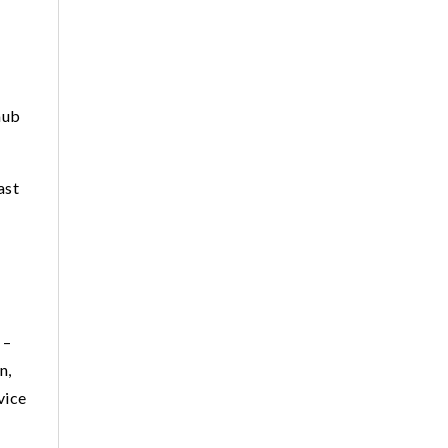
aub
ast
 –
n,
vice