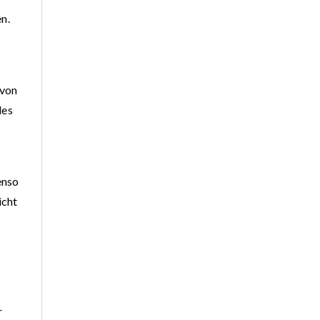
n.
 von
des
enso
icht
r