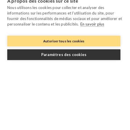
À propos des cookies sur ce site
Payment Manager
Nous utilisons les cookies pour collecter et analyser des
Owner Manager
informations sur les performances et l'utilisation du site, pour
fournir des fonctionnalités de médias sociaux et pour améliorer et
Trustpilot
personnaliser le contenu et les publicités.
En savoir plus
Autoriser tous les cookies
Paramètres des cookies
Suivez-nous
Facebook
Twitter
YouTube
Instagram
LinkedIn