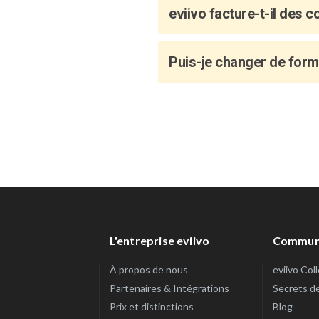
eviivo facture-t-il des 
Puis-je changer de for
L'entreprise eviivo
Commun
À propos de nous
eviivo Col
Partenaires & Intégrations
Secrets d
Prix et distinctions
Blog