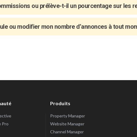
commissions ou prélève-t-il un pourcentage sur les 
mule ou modifier mon nombre d’annonces à tout mo
auté
Produits
lective
Property Manager
e Pro
Website Manager
Channel Manager