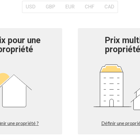
USD
GBP
EUR
CHF
CAD
ix pour une
Prix mult
propriété
propriét
inir une propriété ?
Définir une proprié