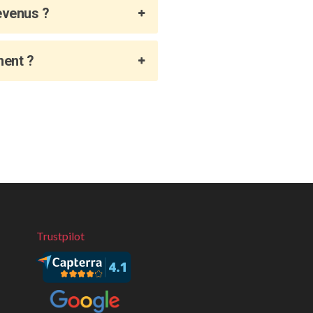
revenus ?
ment ?
Trustpilot