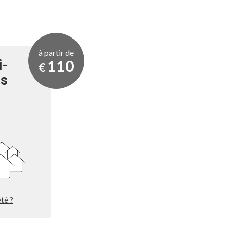
à partir de
110
i-
€
és
té ?