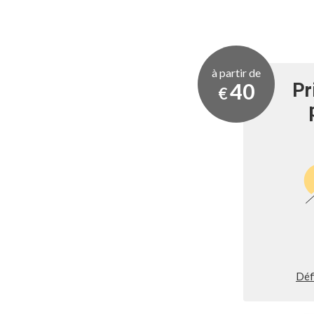
à partir de
40
Pr
€
Déf