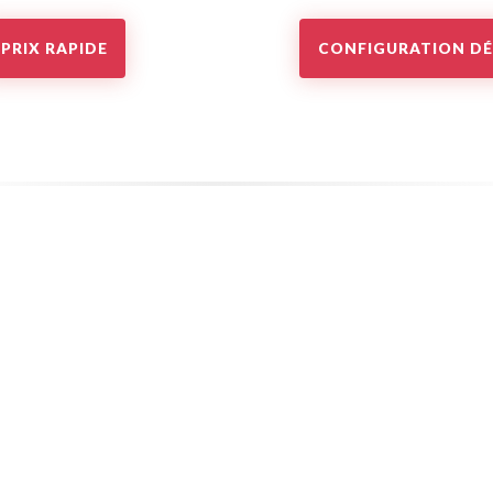
PRIX RAPIDE
CONFIGURATION DÉ
USD
GBP
EUR
CHF
CAD
40
€
Prix minimum
Nombre de
propriétés
–
Nombre de
chambres
(au total)
–