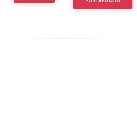
PORTAFOGLIO
USD
GBP
EUR
CHF
CAD
40
€
Minimo
applicabile
Numero di
proprietà
–
+
–
Numero di
stanze da letto
(in tutte le unità)
+