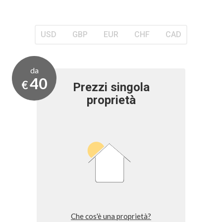
USD
GBP
EUR
CHF
CAD
da
40
€
Prezzi singola
proprietà
Che cos'è una proprietà?