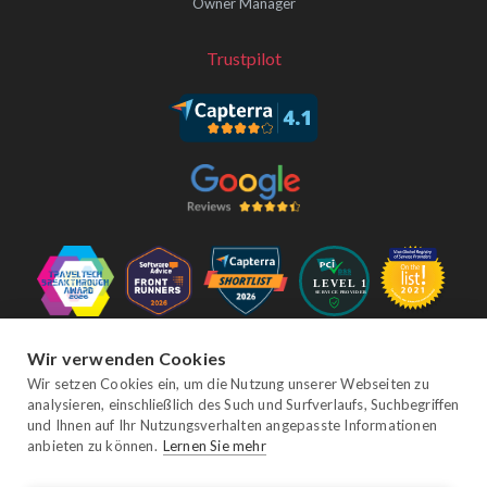
Owner Manager
Trustpilot
Folgen Sie uns
Wir verwenden Cookies
Wir setzen Cookies ein, um die Nutzung unserer Webseiten zu
analysieren, einschließlich des Such und Surfverlaufs, Suchbegriffen
und Ihnen auf Ihr Nutzungsverhalten angepasste Informationen
Facebook
Twitter
YouTube
Instagram
LinkedIn
anbieten zu können.
Lernen Sie mehr