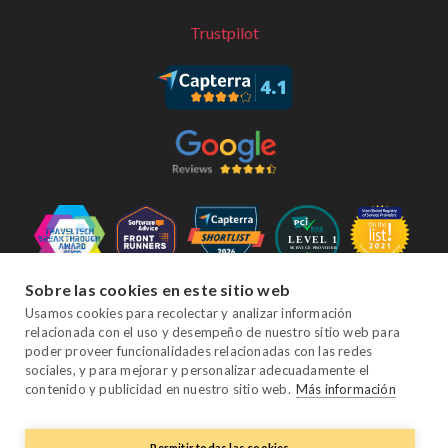
Trustpilot
Sobre las cookies en este sitio web
Síganos
Usamos cookies para recolectar y analizar información
relacionada con el uso y desempeño de nuestro sitio web para
poder proveer funcionalidades relacionadas con las redes
sociales, y para mejorar y personalizar adecuadamente el
Facebook
Twitter
YouTube
Instagram
LinkedIn
contenido y publicidad en nuestro sitio web.
Más información
Permitir todas las cookies