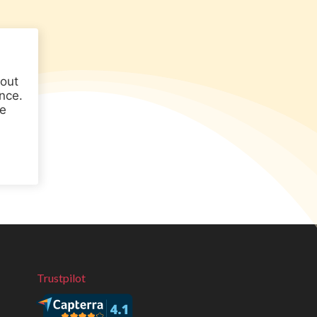
tout
nce.
ne
Trustpilot