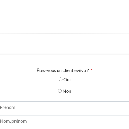
Êtes-vous un client eviivo ?
*
Oui
Non