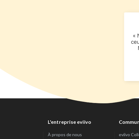
« 
ceu
L'entreprise eviivo
Commun
À propos de nous
eviivo Col