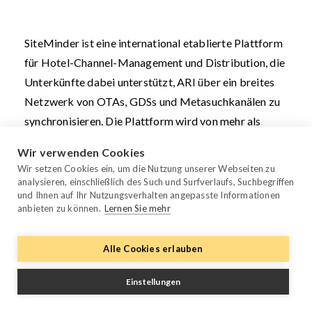
SiteMinder ist eine international etablierte Plattform
für Hotel-Channel-Management und Distribution, die
Unterkünfte dabei unterstützt, ARI über ein breites
Netzwerk von OTAs, GDSs und Metasuchkanälen zu
synchronisieren. Die Plattform wird von mehr als
40.000 Unterkünften weltweit genutzt und wird
Wir verwenden Cookies
häufig von globalen Hotelketten gewählt, die ihre
Wir setzen Cookies ein, um die Nutzung unserer Webseiten zu
Online-Distribution zentralisieren und die mit
analysieren, einschließlich des Such und Surfverlaufs, Suchbegriffen
und Ihnen auf Ihr Nutzungsverhalten angepasste Informationen
manuellen Updates und Überbuchungen verbundenen
anbieten zu können.
Lernen Sie mehr
betrieblichen Risiken reduzieren möchten.
SiteMinder ist in über 150 Ländern aktiv und
Alle Cookies erlauben
ermöglicht Hotels, ihre Online-Reichweite zu erhöhen
Einstellungen
und die Distribution über mehr als 650 Kanäle und
Buchungsplattformen zu automatisieren. Damit ist es