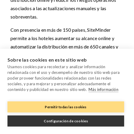
asociados a las actualizaciones manuales y las
sobreventas.
Con presencia en más de 150 países, SiteMinder
permite a los hoteles aumentar su alcance online y
automatizar la distribución en más de 650 canales y
plataformas de reserva. Esto lo convierte en una
Sobre las cookies en este sitio web
buena solución para propiedades que desean
Usamos cookies para recolectar y analizar información
diversificar su mix de canales en varios países y
relacionada con el uso y desempeño de nuestro sitio web para
poder proveer funcionalidades relacionadas con las redes
obtener una amplia visibilidad sin complicar en
sociales, y para mejorar y personalizar adecuadamente el
exceso los flujos de trabajo de distribución.
contenido y publicidad en nuestro sitio web.
Más información
SiteMinder se adopta habitualmente como un Channel
Permitir todas las cookies
Manager independiente por hoteles que ya operan
con un PMS consolidado. En consecuencia, es
Configuración de cookies
especialmente conocido por su amplio ecosistema de