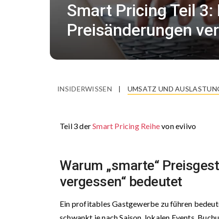
Smart Pricing Teil 3
Preisänderungen ver
INSIDERWISSEN
|
UMSATZ UND AUSLASTUN
Teil 3 der
Smart Pricing Reihe
von eviivo
Warum „smarte“ Preisgesta
vergessen“ bedeutet
Ein profitables Gastgewerbe zu führen bedeut
schwankt je nach Saison, lokalen Events, Buch