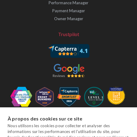
Performance Manager
Payment Manager
Owner Manager
Trustpilot
Suivez-nous
À propos des cookies sur ce site
Nous utilisons les cookies pour collecter et analyser des
informations sur les performances et l'utilisation du site, pour