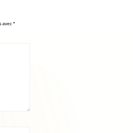
és avec
*