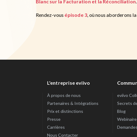
Blanc sur la Facturation et la Réconciliation
.
Rendez-vous
épisode 3
, où nous aborderons la
L'entreprise eviivo
Commun
À propos de nous
eviivo Col
Partenaires & Intégrations
Secrets d
Prix et distinctions
Blog
Presse
Webinaire
Carrières
Demandes 
Nous Contacter