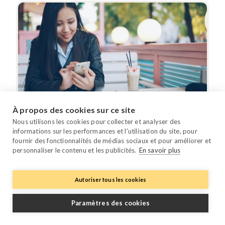
À propos des cookies sur ce site
Optimiser Ses Revenus
Se Lancer En Ligne
Nous utilisons les cookies pour collecter et analyser des
informations sur les performances et l'utilisation du site, pour
Google Hotel Ads : un levier puissant pour
fournir des fonctionnalités de médias sociaux et pour améliorer et
booster vos réservations directes
personnaliser le contenu et les publicités.
En savoir plus
En tant que plateforme de métarecherche la plus
utilisée au monde, Google Hotel Ads est une ...
Autoriser tous les cookies
Paramètres des cookies