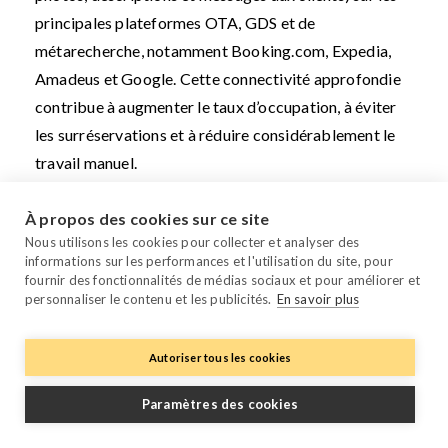
principales plateformes OTA, GDS et de
métarecherche, notamment Booking.com, Expedia,
Amadeus et Google. Cette connectivité approfondie
contribue à augmenter le taux d’occupation, à éviter
les surréservations et à réduire considérablement le
travail manuel.
Contrairement aux channel managers limités aux
À propos des cookies sur ce site
mises à jour ARI, eviivo distribue un contenu riche et
Nous utilisons les cookies pour collecter et analyser des
informations sur les performances et l'utilisation du site, pour
amélioré par l’IA et centralise les communications
fournir des fonctionnalités de médias sociaux et pour améliorer et
avec les clients, les paiements et les rapprochements
personnaliser le contenu et les publicités.
En savoir plus
sur une seule plateforme. Avec une intégration rapide,
des tarifs mensuels fixes et des contrôles puissants
Autoriser tous les cookies
par canal ou en masse, eviivo aide les entreprises du
secteur de l’hôtellerie à aller plus loin, plus vite et sans
Paramètres des cookies
compromis.