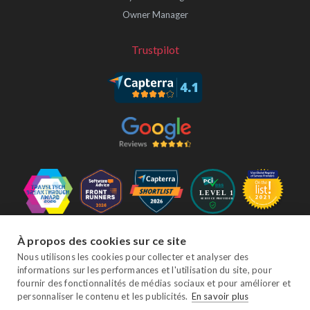
Owner Manager
Trustpilot
Suivez-nous
À propos des cookies sur ce site
Nous utilisons les cookies pour collecter et analyser des
informations sur les performances et l'utilisation du site, pour
fournir des fonctionnalités de médias sociaux et pour améliorer et
Facebook
Twitter
YouTube
Instagram
LinkedIn
personnaliser le contenu et les publicités.
En savoir plus