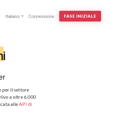
Italiano
Connessione
FASE INIZIALE
ni
er
 per il settore
viivo a oltre 6.000
icata alle
API di