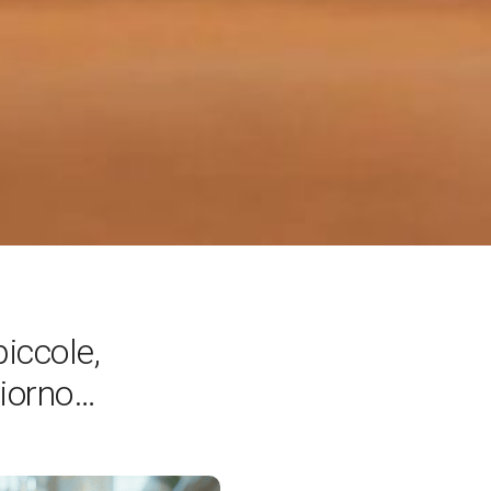
piccole,
giorno…