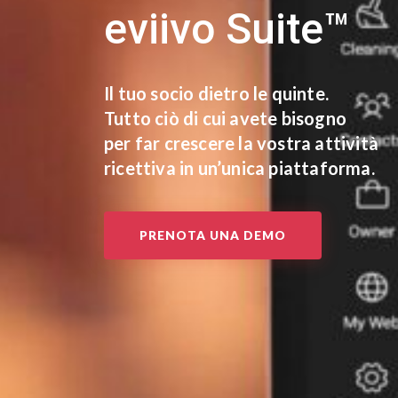
eviivo Suite™
Il tuo socio dietro le quinte.
Tutto ciò di cui avete bisogno
per far crescere la vostra attività
ricettiva in un’unica piattaforma.
PRENOTA UNA DEMO