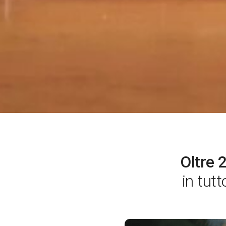
Oltre 
in tut