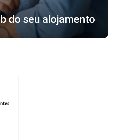
web do seu alojamento
s
antes