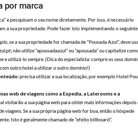
a por marca
a” e pesquisam o seu nome diretamente. Por isso, é necessário
ram a sua propriedade. Pode fazer isto implementando o seguinte
mplo, se a sua propriedade for chamada de “Pousada Azul”, deve us
.pt; não utilize “apousadaazul” ou “apousada” ou capitalize com
 utilizá-lo sempre. (Dica do especialista: compre os seus domín
com outro hotel a utilizar o outro domínio!)
conteúdo
: precisa utilizar a sua localização, por exemplo Hotel Po
inas web de viagens como a Expedia, a Laterooms e a
ial visitarão a sua página web para obter mais informações depois
de viagens. Se a sua própria página web for boa, então o hóspede
nte. Isto é geralmente chamado de “efeito billboard”.