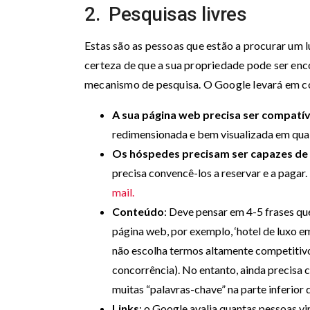
2. Pesquisas livres
Estas são as pessoas que estão a procurar um l
certeza de que a sua propriedade pode ser enco
mecanismo de pesquisa. O Google levará em c
A sua página web precisa ser compatí
redimensionada e bem visualizada em qualq
Os hóspedes precisam ser capazes de
precisa convencê-los a reservar e a pagar.
mail.
Conteúdo
: Deve pensar em 4-5 frases qu
página web, por exemplo, ‘hotel de luxo em
não escolha termos altamente competitivos
concorrência). No entanto, ainda precisa c
muitas “palavras-chave” na parte inferior 
Links
: o Google avalia quantas pessoas v