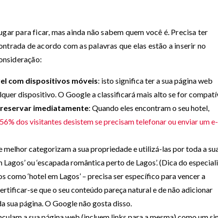
ugar para ficar, mas ainda não sabem quem você é. Precisa ter
ntrada de acordo com as palavras que elas estão a inserir no
onsideração:
vel com dispositivos móveis
: isto significa ter a sua página web
uer dispositivo. O Google a classificará mais alto se for compatív
 reservar imediatamente
: Quando eles encontram o seu hotel,
56% dos visitantes desistem se precisam telefonar ou enviar um e-
e melhor categorizam a sua propriedade e utilizá-las por toda a su
 Lagos’ ou ‘escapada romântica perto de Lagos’. (Dica do especiali
 como ‘hotel em Lagos’ – precisa ser específico para vencer a
ertificar-se que o seu conteúdo pareça natural e de não adicionar
da sua página. O Google não gosta disso.
inculam a sua página web (incluem links para a mesma) como um si