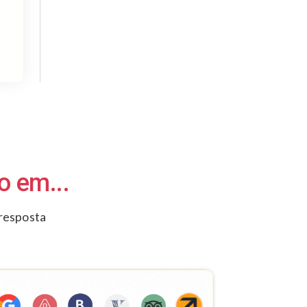
 em...
resposta