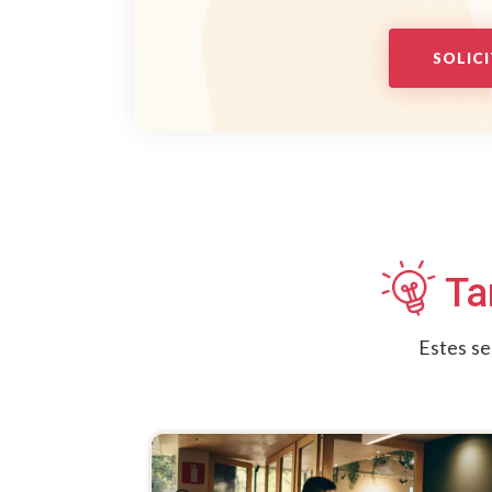
SOLIC
Ta
Estes s