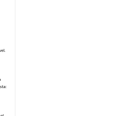
el.
a
sta:
nal