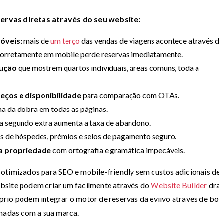
ervas diretas através do seu website:
óveis:
mais de
um terço
das vendas de viagens acontece através 
corretamente em mobile perde reservas imediatamente.
lução
que mostrem quartos individuais, áreas comuns, toda a
reços e disponibilidade
para comparação com OTAs.
a da dobra em todas as páginas.
a segundo extra aumenta a taxa de abandono.
es de hóspedes, prémios e selos de pagamento seguro.
da propriedade
com ortografia e gramática impecáveis.
s otimizados para SEO e mobile-friendly sem custos adicionais d
bsite podem criar um facilmente através do
Website Builder
dr
rio podem integrar o motor de reservas da eviivo através de bo
nhadas com a sua marca.