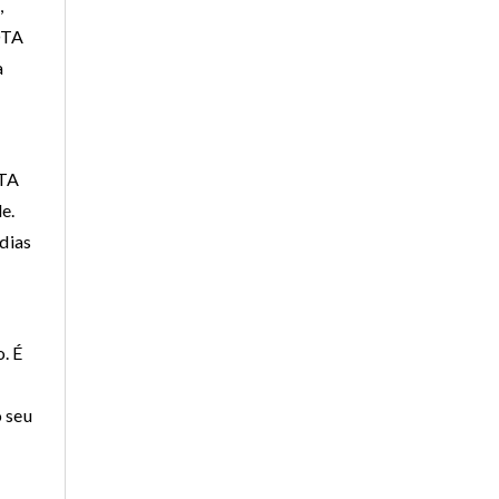
,
OTA
a
OTA
e.
adias
. É
 seu