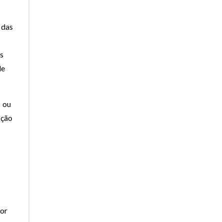
 das
s
s
de
B ou
ação
Por