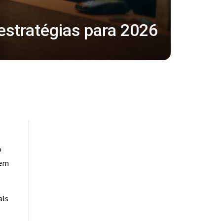
estratégias para 2026
o
 em
ais