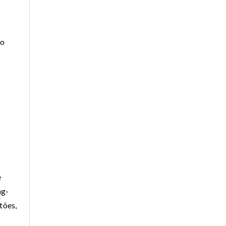
do
e
ag-
tões,