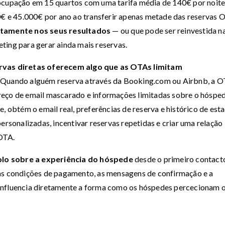
 ocupação em 15 quartos com uma tarifa média de 140€ por noite
 e 45.000€ por ano ao transferir apenas metade das reservas 
etamente nos seus resultados
— ou que pode ser reinvestida n
ting para gerar ainda mais reservas.
rvas diretas oferecem algo que as OTAs limitam
Quando alguém reserva através da Booking.com ou Airbnb, a 
reço de email mascarado e informações limitadas sobre o hósped
, obtém o email real, preferências de reserva e histórico de est
ersonalizadas, incentivar reservas repetidas e criar uma relação
OTA.
olo sobre a experiência do hóspede
desde o primeiro contacto
 as condições de pagamento, as mensagens de confirmação e a
influencia diretamente a forma como os hóspedes percecionam o