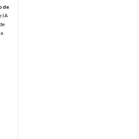
o de
e IA
 de
da