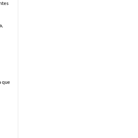
ntes
a,
a que