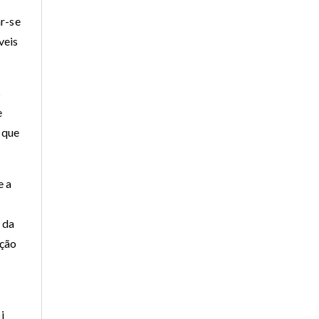
ar-se
veis
s
e
 que
e a
 da
ação
i