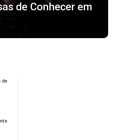
isas de Conhecer em
s de
ente