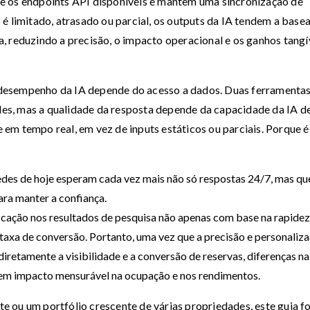
e os endpoints API disponíveis e mantêm uma sincronização de
é limitado, atrasado ou parcial, os outputs da IA tendem a base
, reduzindo a precisão, o impacto operacional e os ganhos tangí
desempenho da IA depende do acesso a dados. Duas ferramenta
s, mas a qualidade da resposta depende da capacidade da IA d
em tempo real, em vez de inputs estáticos ou parciais. Porque é
des de hoje esperam cada vez mais não só respostas 24/7, mas qu
ara manter a confiança.
icação nos resultados de pesquisa não apenas com base na rapidez
axa de conversão. Portanto, uma vez que a precisão e personaliz
iretamente a visibilidade e a conversão de reservas, diferenças na
em impacto mensurável na ocupação e nos rendimentos.
 ou um portfólio crescente de várias propriedades, este guia fo