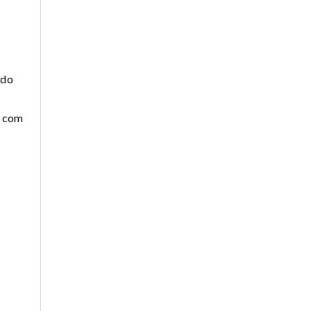
 do
o com