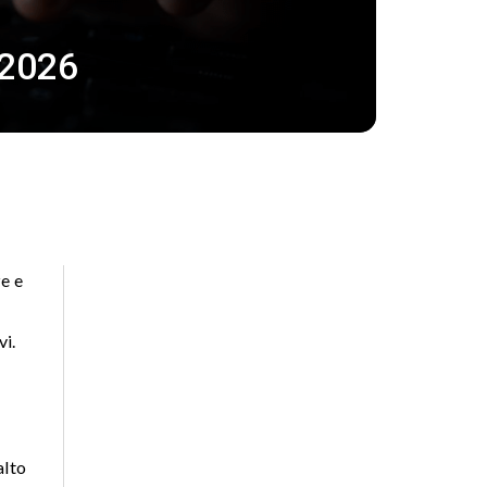
 2026
ze e
vi.
alto