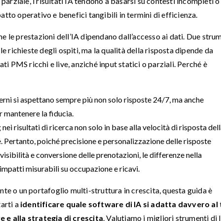
 parziale, i risultati IA tendono a basarsi su contesti incompleti o
tto operativo e benefici tangibili in termini di efficienza.
e le prestazioni dell’IA dipendano dall’accesso ai dati. Due stru
richieste degli ospiti, ma la qualità della risposta dipende da
 PMS ricchi e live, anziché input statici o parziali. Perché è
dierni si aspettano sempre più non solo risposte 24/7, ma anche
 mantenere la fiducia.
ei risultati di ricerca non solo in base alla velocità di risposta del
e. Pertanto, poiché precisione e personalizzazione delle risposte
isibilità e conversione delle prenotazioni, le differenze nella
impatti misurabili su occupazione e ricavi.
nte o un portafoglio multi-struttura in crescita, questa guida è
tarti a
identificare quale software di IA si adatta davvero al
e e alla strategia di crescita
. Valutiamo i migliori strumenti di 