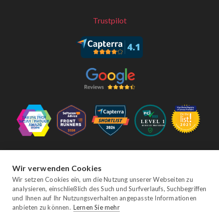
Trustpilot
Folgen Sie uns
Wir verwenden Cookies
Wir setzen Cookies ein, um die Nutzung unserer Webseiten zu
analysieren, einschließlich des Such und Surfverlaufs, Suchbegriffen
Facebook
Twitter
YouTube
Instagram
LinkedIn
und Ihnen auf Ihr Nutzungsverhalten angepasste Informationen
anbieten zu können.
Lernen Sie mehr