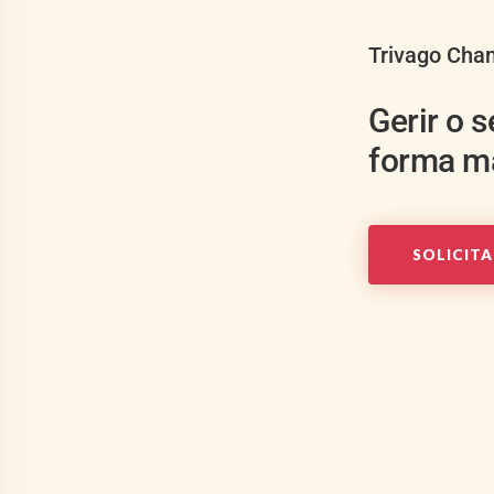
Trivago Cha
Gerir o 
forma ma
SOLICIT