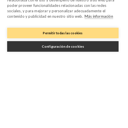
relacionada con el uso y desempeño de nuestro sitio web para
poder proveer funcionalidades relacionadas con las redes
sociales, y para mejorar y personalizar adecuadamente el
Trustpilot
contenido y publicidad en nuestro sitio web.
Más información
Permitir todas las cookies
Configuración de cookies
Síganos
Facebook
Twitter
YouTube
Instagram
LinkedIn