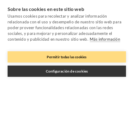
Channel Manager
Sobre las cookies en este sitio web
Promo Manager
Usamos cookies para recolectar y analizar información
Guest Manager
relacionada con el uso y desempeño de nuestro sitio web para
Performance Manager
poder proveer funcionalidades relacionadas con las redes
sociales, y para mejorar y personalizar adecuadamente el
Payment Manager
contenido y publicidad en nuestro sitio web.
Más información
Owner Manager
Trustpilot
Permitir todas las cookies
Configuración de cookies