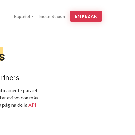
Español
Iniciar Sesión
EMPEZAR
s
rtners
íficamente para el
tar eviivo con más
a página de la
API