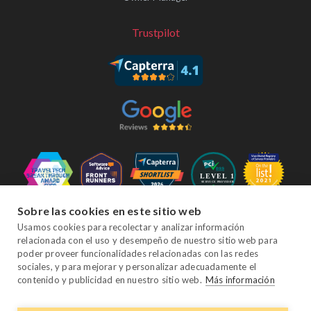
Trustpilot
Sobre las cookies en este sitio web
Síganos
Usamos cookies para recolectar y analizar información
relacionada con el uso y desempeño de nuestro sitio web para
poder proveer funcionalidades relacionadas con las redes
sociales, y para mejorar y personalizar adecuadamente el
Facebook
Twitter
YouTube
Instagram
LinkedIn
contenido y publicidad en nuestro sitio web.
Más información