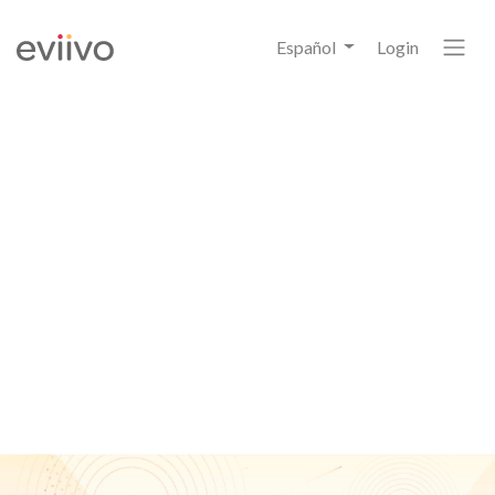
Español
Login
6
eviivo Payment Manager
Estadísticas
que todos los propietarios
y
gerentes deben de saber