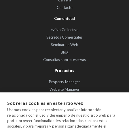
Carrera
Contacto
Comunidad
eviivo Collective
Secretos Comerciales
Seminarios Web
Blog
Consultas sobre reservas
Productos
Property Manager
Website Manager
Channel Manager
Sobre las cookies en este sitio web
Promo Manager
Usamos cookies para recolectar y analizar información
Guest Manager
relacionada con el uso y desempeño de nuestro sitio web para
Performance Manager
poder proveer funcionalidades relacionadas con las redes
sociales, y para mejorar y personalizar adecuadamente el
Payment Manager