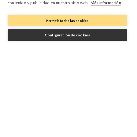
contenido y publicidad en nuestro sitio web.
Más información
Owner Manager
Trustpilot
Permitir todas las cookies
Configuración de cookies
Síganos
Facebook
Twitter
YouTube
Instagram
LinkedIn