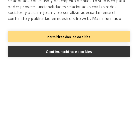
relacionada con el uso y desempeño de nuestro sitio web para
Performance Manager
poder proveer funcionalidades relacionadas con las redes
sociales, y para mejorar y personalizar adecuadamente el
Payment Manager
contenido y publicidad en nuestro sitio web.
Más información
Owner Manager
Trustpilot
Permitir todas las cookies
Configuración de cookies
Síganos