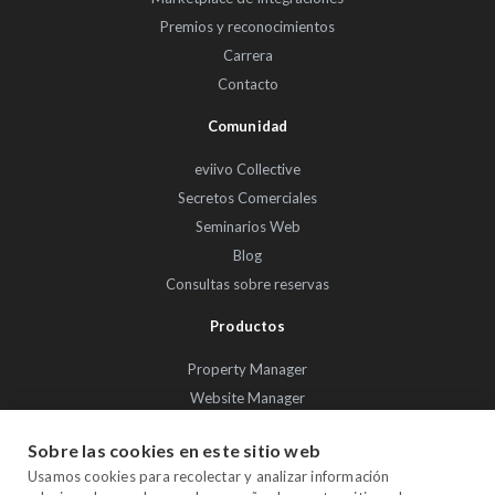
Premios y reconocimientos
Carrera
Contacto
Comunidad
eviivo Collective
Secretos Comerciales
Seminarios Web
Blog
Consultas sobre reservas
Productos
Property Manager
Website Manager
Channel Manager
Sobre las cookies en este sitio web
Promo Manager
Usamos cookies para recolectar y analizar información
Guest Manager