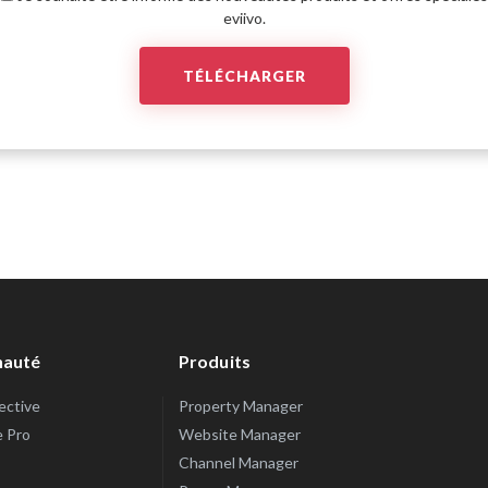
eviivo.
auté
Produits
lective
Property Manager
e Pro
Website Manager
Channel Manager