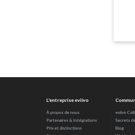
L'entreprise eviivo
Commun
À propos de nous
eviivo Col
Partenaires & Intégrations
Secrets d
Prix et distinctions
Blog