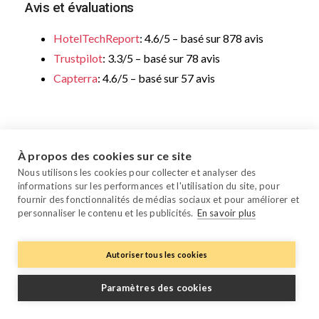
Avis et évaluations
HotelTechReport
: 4.6/5 – basé sur 878 avis
Trustpilot
: 3.3/5 – basé sur 78 avis
Capterra
: 4.6/5 – basé sur 57 avis
3. Amenitiz – Pour les hôtels à la
À propos des cookies sur ce site
recherche d’un channel manager
Nous utilisons les cookies pour collecter et analyser des
pour une distribution ARI de base
informations sur les performances et l'utilisation du site, pour
fournir des fonctionnalités de médias sociaux et pour améliorer et
personnaliser le contenu et les publicités.
En savoir plus
Autoriser tous les cookies
Paramètres des cookies
Amenitiz est une plateforme de gestion hôtelière