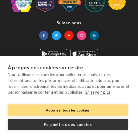
Suivez-nous
Facebook
Twitter
YouTube
Instagram
LinkedIn
À propos des cookies sur ce site
© Copyright eviivo 2026
Nous utilisons les cookies pour collecter et analyser des
Termes & Conditions
Politique de Confidentialité
Plan du Site
informations sur les performances et l'utilisation du site, pour
fournir des fonctionnalités de médias sociaux et pour améliorer et
personnaliser le contenu et les publicités.
En savoir plus
Autoriser tous les cookies
Paramètres des cookies