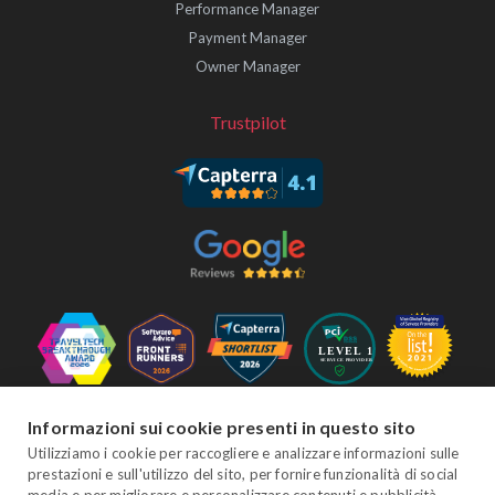
Performance Manager
Payment Manager
Owner Manager
Trustpilot
Seguici
Informazioni sui cookie presenti in questo sito
Utilizziamo i cookie per raccogliere e analizzare informazioni sulle
prestazioni e sull'utilizzo del sito, per fornire funzionalità di social