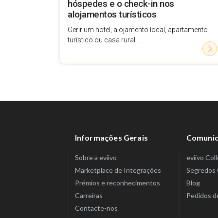
hóspedes e o check-in nos
alojamentos turísticos
Gerir um hotel, alojamento local, apartamento
turístico ou casa rural ...
Informações Gerais
Comuni
Sobre a eviivo
eviivo Col
Marketplace de Integrações
Segredos 
Prémios e reconhecimentos
Blog
Carreiras
Pedidos d
Contacte-nos