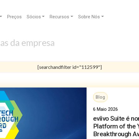
Preços
Sócios
Recursos
Sobre Nós
ias da empresa
[searchandfilter id="112599"]
Blog
6 Maio 2026
eviivo Suite é 
Platform of the 
Breakthrough A