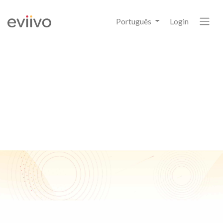
Português
Login
Descubra com que agentes de
viagens online deve fazer
parceria.