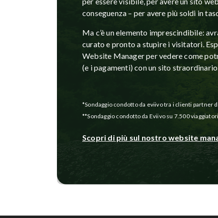
per essere visibile, per avere un sito web
conseguenza – per avere più soldi in tas
Ma c’è un elemento imprescindibile: avr
curato e pronto a stupire i visitatori. Es
Website Manager per vedere come potre
(e i pagamenti) con un sito straordinario
*Sondaggio condotto da eviivo tra i clienti partner 
**Sondaggio condotto da Eviivo su 7.500 viaggiator
Scopri di più sul nostro website man