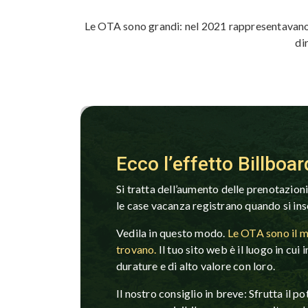
Le OTA sono grandi: nel 2021 rappresentavano p
di
Ecco l’effetto Billboar
Si tratta dell’aumento delle prenotazioni 
le case vacanza registrano quando si in
Vedila in questo modo.
Le OTA sono il mo
trovano.
Il tuo sito web è il luogo in cui i
durature e di alto valore con loro.
Il nostro consiglio in breve: Sfrutta il 