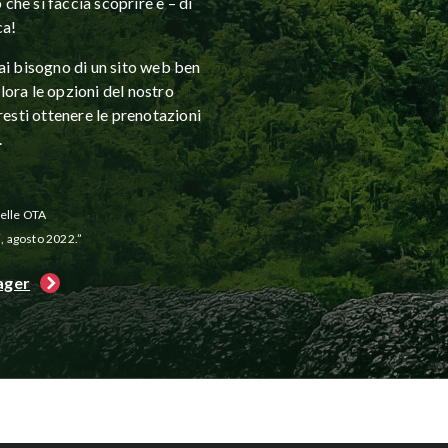
 che si faccia scoprire e – di
ca!
ai bisogno di un sito web ben
plora le opzioni del nostro
sti ottenere le prenotazioni
.
delle OTA
i, agosto 2022.”
ager