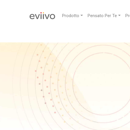
Prodotto
Pensato Per Te
Pr
Scopri quali sono le agenz
online con cui dovrest