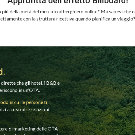
Approfitta dell’effetto Billboard!
iù della metà del mercato alberghiero online.* Ma sapevi che ol
rettamente con la struttura ricettiva quando pianifica un viaggio?
d.
dirette che gli hotel, i B&B e
seriscono in un’OTA.
do in cui le persone ti
nizi a costruire relazioni
potere di marketing delle OTA