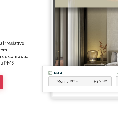
irresistível.
 com
ordo com a sua
eu PMS.