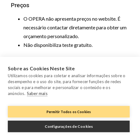
Preços
O OPERA não apresenta preços no website. É
necessário contactar diretamente para obter um
orçamento personalizado.
Não disponibiliza teste gratuito.
Avaliações
Sobre as Cookies Neste Site
HotelTechReport
: 4,6 em 5 — com base em 756
Utilizamos cookies para coletar e analisar informações sobre o
desempenho e o uso do site, para fornecer funções de redes
avaliações
sociais e para melhorar e personalizar o conteúdo e os
Trustpilot: N/D
anúncios.
Saber mais
Capterra
: 3,5 em 5 — com base em 64 avaliações
Permitir Todos os Cookies
Configurações de Cookies
5. Protel by Planet – indicado para