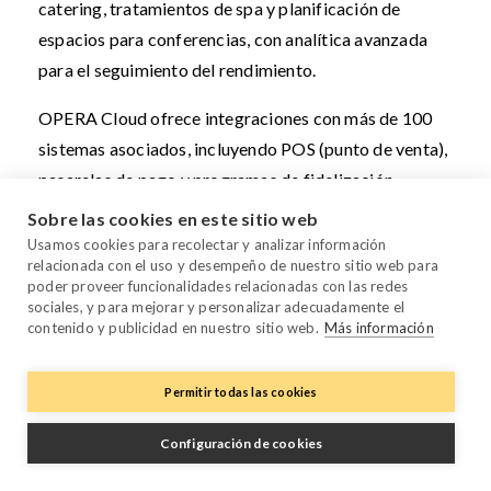
catering, tratamientos de spa y planificación de
espacios para conferencias, con analítica avanzada
para el seguimiento del rendimiento.
OPERA Cloud ofrece integraciones con más de 100
sistemas asociados, incluyendo POS (punto de venta),
pasarelas de pago y programas de fidelización,
apoyando tanto la experiencia del huésped como las
Sobre las cookies en este sitio web
operaciones de F&B.
Usamos cookies para recolectar y analizar información
relacionada con el uso y desempeño de nuestro sitio web para
poder proveer funcionalidades relacionadas con las redes
La plataforma es reconocida por sus funcionalidades
sociales, y para mejorar y personalizar adecuadamente el
de gestión de huéspedes, que permiten al personal
contenido y publicidad en nuestro sitio web.
Más información
personalizar el servicio a través de perfiles detallados
con preferencias, historial y datos de gasto.
Permitir todas las cookies
Algunos usuarios mencionan que OPERA Cloud puede
Configuración de cookies
resultar lento en determinadas ocasiones, citando
flujos de trabajo que requieren múltiples clics o