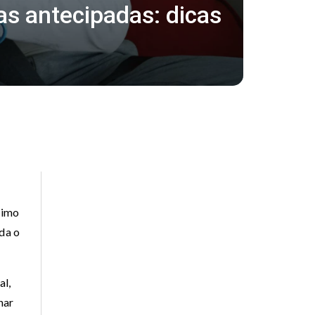
s antecipadas: dicas
nimo
da o
al,
har