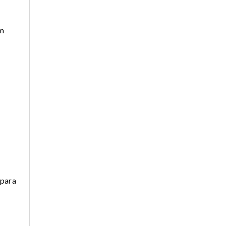
am
 para