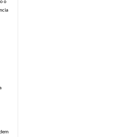
o o
ncia
a
odem