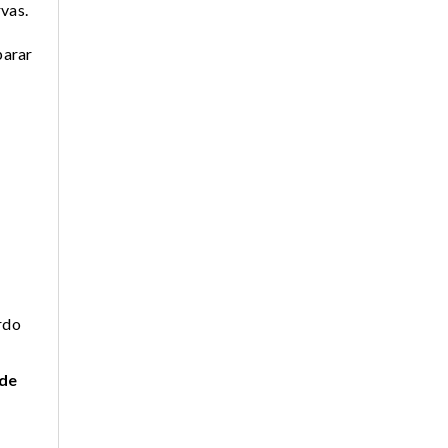
rvas.
parar
rdo
 de