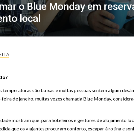
rmar o Blue Monday em reserva
ento local
EITA
ado?
 as temperaturas são baixas e muitas pessoas sentem algum desâ
-feira de janeiro, muitas vezes chamada Blue Monday, considera
idade mostram que, para hoteleiros e gestores de alojamento loc
dida que os viajantes procuram conforto, escapar à rotina e son