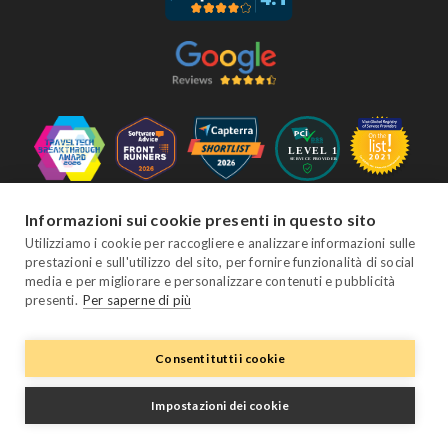
Seguici
Informazioni sui cookie presenti in questo sito
Utilizziamo i cookie per raccogliere e analizzare informazioni sulle
prestazioni e sull'utilizzo del sito, per fornire funzionalità di social
media e per migliorare e personalizzare contenuti e pubblicità
Facebook
Twitter
YouTube
Instagram
LinkedIn
presenti.
Per saperne di più
Consenti tutti i cookie
© Copyright eviivo 2026
Termini e Condizioni
Normativa sulla Privacy
Mappa del Sito
Impostazioni dei cookie